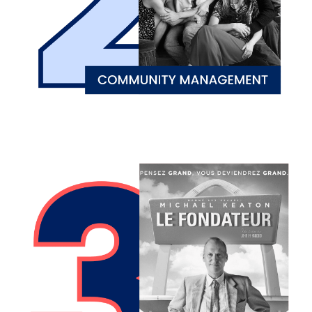
Devenir aussi incontournable que MacDo, ça
vous tente ? De votre logo à votre charte
graphique, ne laissez personne indifférent !