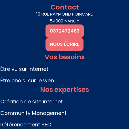
s
c
n
Contact
t
e
k
10 RUE RAYMOND POINCARÉ
a
b
e
54000 NANCY
g
o
d
0372472463
r
o
i
a
k
n
NOUS ÉCRIRE
m
Vos besoins
Être vu sur internet
Être choisi sur le web
Nos expertises
Création de site internet
Community Management
Référencement SEO