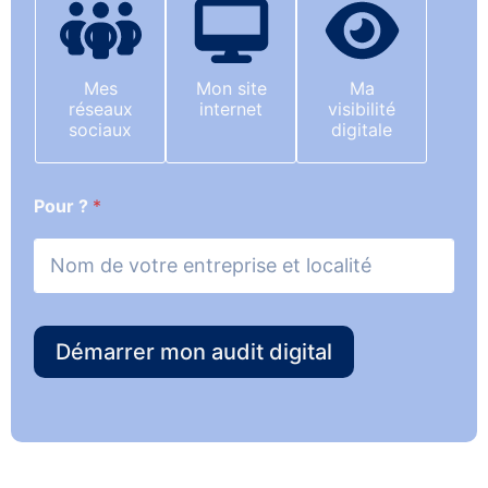
Mes
Mon site
Ma
réseaux
internet
visibilité
sociaux
digitale
Pour ?
*
Démarrer mon audit digital