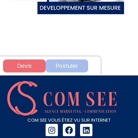
Devis
Postuler
COM SEE VOUS ÉTIEZ VU SUR INTERNET
I
F
L
n
a
i