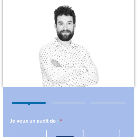
Je veux un audit de :
*