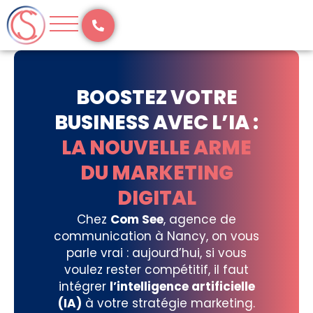
Aller
au
contenu
BOOSTEZ VOTRE
BUSINESS AVEC L’IA :
LA NOUVELLE ARME
DU MARKETING
DIGITAL
Chez
Com See
, agence de
communication à Nancy, on vous
parle vrai : aujourd’hui, si vous
voulez rester compétitif, il faut
intégrer
l’intelligence artificielle
(IA)
à votre stratégie marketing.