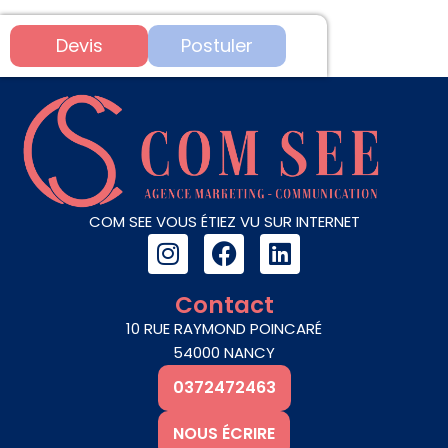
Devis
Postuler
COM SEE VOUS ÉTIEZ VU SUR INTERNET
I
F
L
n
a
i
s
c
n
Contact
t
e
k
10 RUE RAYMOND POINCARÉ
a
b
e
54000 NANCY
g
o
d
0372472463
r
o
i
a
k
n
NOUS ÉCRIRE
m