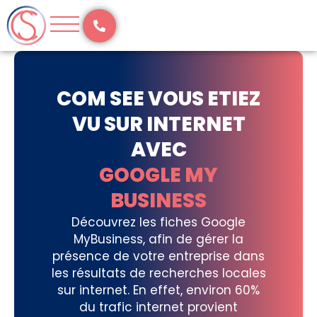
Aller
au
contenu
COM SEE VOUS ETIEZ
VU SUR INTERNET
AVEC
GOOGLE MY
BUSINESS
Découvrez les fiches Google
MyBusiness, afin de gérer la
présence de votre entreprise dans
les résultats de recherches locales
sur internet. En effet, environ 60%
du trafic internet provient